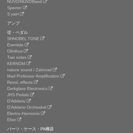
NUVO/NUVOBand
Spector
S.yairi
アンプ
弦・ペダル
SHNOBEL TONE
Eventide
Olinthus
Two notes
KERNOM
nature sound / Zahnrad
Mad Professor Amplification
RevoL effects
Darkglass Electronics
JHS Pedals
D’Addario
D’Addario Orchestral
Electro-Harmonix
Elixir
パーツ・ケース・PA機器