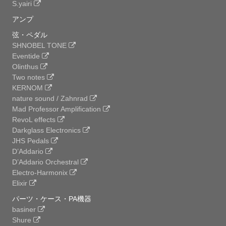
S.yairi
アンプ
弦・ペダル
SHNOBEL TONE
Eventide
Olinthus
Two notes
KERNOM
nature sound / Zahnrad
Mad Professor Amplification
RevoL effects
Darkglass Electronics
JHS Pedals
D’Addario
D’Addario Orchestral
Electro-Harmonix
Elixir
パーツ・ケース・PA機器
basiner
Shure