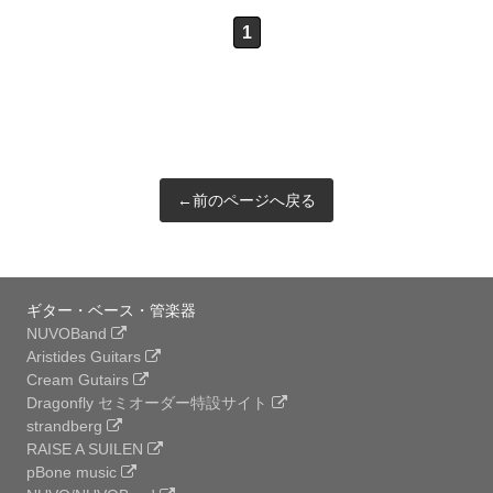
1
←前のページへ戻る
ギター・ベース・管楽器
NUVOBand
Aristides Guitars
Cream Gutairs
Dragonfly セミオーダー特設サイト
strandberg
RAISE A SUILEN
pBone music