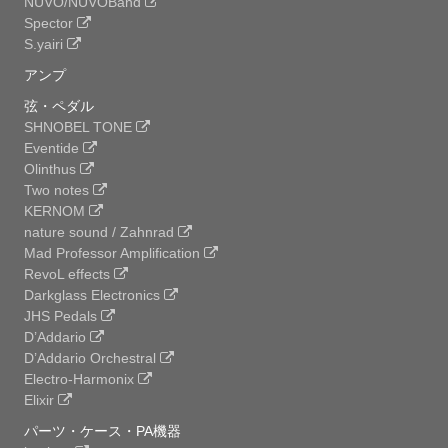
NUVO/NUVOBand
Spector
S.yairi
アンプ
弦・ペダル
SHNOBEL TONE
Eventide
Olinthus
Two notes
KERNOM
nature sound / Zahnrad
Mad Professor Amplification
RevoL effects
Darkglass Electronics
JHS Pedals
D’Addario
D’Addario Orchestral
Electro-Harmonix
Elixir
パーツ・ケース・PA機器