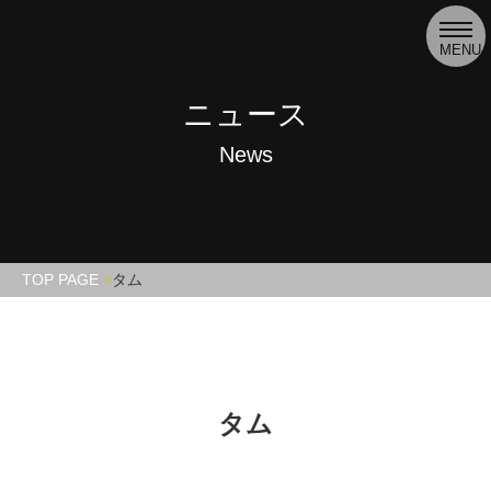
toggl
navig
MENU
ニュース
News
TOP PAGE
タム
タム