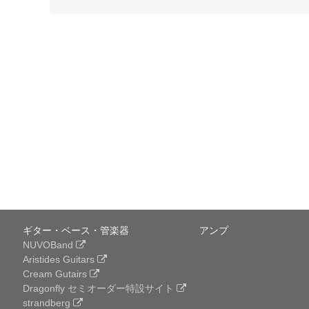
ギター・ベース・管楽器
アンプ
NUVOBand
Aristides Guitars
Cream Gutairs
Dragonfly セミオーダー特設サイト
strandberg