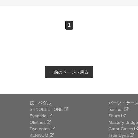
1
←前のページへ戻る
弦・ペダル
パーツ・ケース
SHNOBEL TONE
basiner
Eventide
Shure
Olinthus
Mastery Bridg
Two notes
Gator Cases
KERNOM
True Dyna