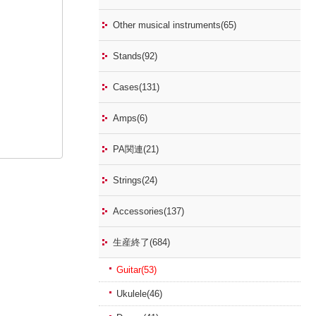
Other musical instruments(65)
Stands(92)
Cases(131)
Amps(6)
PA関連(21)
Strings(24)
Accessories(137)
生産終了(684)
Guitar(53)
Ukulele(46)