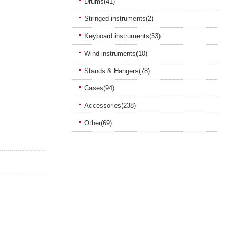
Drums(41)
Stringed instruments(2)
Keyboard instruments(53)
Wind instruments(10)
Stands & Hangers(78)
Cases(94)
Accessories(238)
Other(69)