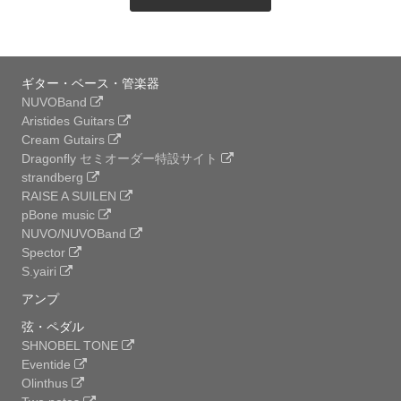
ギター・ベース・管楽器
NUVOBand
Aristides Guitars
Cream Gutairs
Dragonfly セミオーダー特設サイト
strandberg
RAISE A SUILEN
pBone music
NUVO/NUVOBand
Spector
S.yairi
アンプ
弦・ペダル
SHNOBEL TONE
Eventide
Olinthus