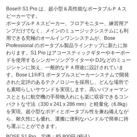
Bose® S1 Pro は、超小型＆高性能なポータブルＰＡス
ピーカーです。
ポータブルＰＡスピーカー、フロアモニター、練習用ア
ンプだけでなく、メインのミュージックシステムにも利
用できる究極のオールインワンシステムが、Bose
Professional のポータブル製品ラインナップに新たに加
わります。S1 Pro はアコースティックギターやキーボー
ドを使用するシンガーソングライターや DJなどのミュー
ジシャンに加え、一般的なＰＡ用途に設計されていま
す。Bose L1®/F1 ポータブルスピーカーシステムで開発
された定評のあるテクノロジーを採用し、どんな場所で
も素晴らしいサウンドを実現します。高いパフォーマン
スとともに航空機の手荷物入れにも楽に収容できるコン
パクトな寸法（330 x 241 x 286 mm）と軽量化（6.8kg）
を実現。超小型なボディとポータブル性を兼ね備えなが
ら、耐久性にも優れ、運搬に便利なハンドルで簡単に持
ち運ぶことができます。
BOSE S1 Pro 定価：85,800円 (税込)