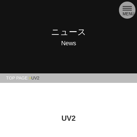
toggl
navig
MENU
ニュース
News
TOP PAGE
UV2
UV2