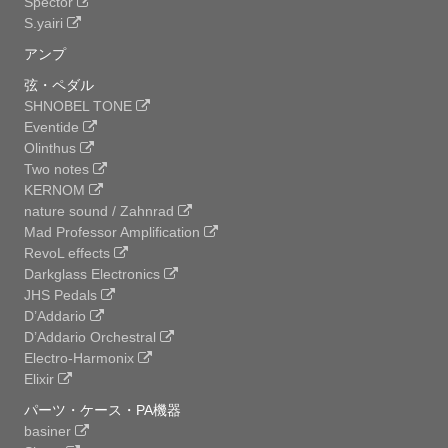
Spector
S.yairi
アンプ
弦・ペダル
SHNOBEL TONE
Eventide
Olinthus
Two notes
KERNOM
nature sound / Zahnrad
Mad Professor Amplification
RevoL effects
Darkglass Electronics
JHS Pedals
D’Addario
D’Addario Orchestral
Electro-Harmonix
Elixir
パーツ・ケース・PA機器
basiner