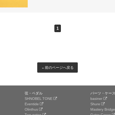
1
←前のページへ戻る
弦・ペダル
パーツ・ケース
SHNOBEL TONE
basiner
Eventide
Shure
Olinthus
Mastery Bridg
Two notes
Gator Cases