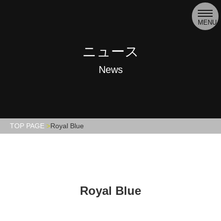
toggl
navig
MENU
ニュース
News
TOP PAGE
Royal Blue
Royal Blue