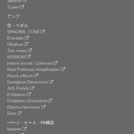
Spector
S.yairi
アンプ
弦・ペダル
SHNOBEL TONE
Eventide
Olinthus
Two notes
KERNOM
nature sound / Zahnrad
Mad Professor Amplification
RevoL effects
Darkglass Electronics
JHS Pedals
D’Addario
D’Addario Orchestral
Electro-Harmonix
Elixir
パーツ・ケース・PA機器
basiner