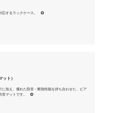
m ）に対応するラックケース。
音マット）
計に加え、優れた防音・断熱性能を持ち合わせた、ピア
製防音マットです。