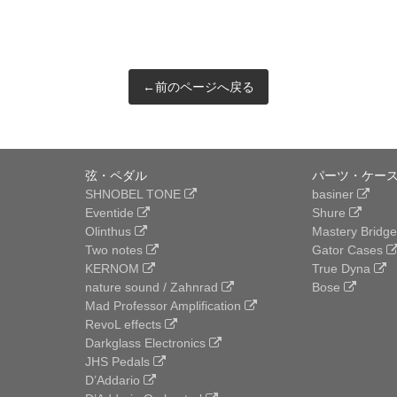
←前のページへ戻る
弦・ペダル
パーツ・ケース
SHNOBEL TONE
basiner
Eventide
Shure
Olinthus
Mastery Bridg
Two notes
Gator Cases
KERNOM
True Dyna
nature sound / Zahnrad
Bose
Mad Professor Amplification
RevoL effects
Darkglass Electronics
JHS Pedals
D’Addario