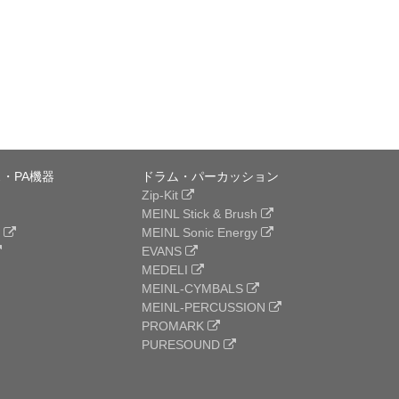
・PA機器
ドラム・パーカッション
Zip-Kit
MEINL Stick & Brush
e
MEINL Sonic Energy
EVANS
MEDELI
MEINL-CYMBALS
MEINL-PERCUSSION
PROMARK
PURESOUND