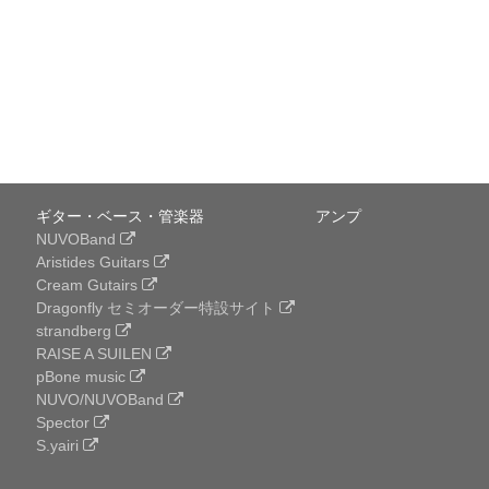
ギター・ベース・管楽器
アンプ
NUVOBand
Aristides Guitars
Cream Gutairs
Dragonfly セミオーダー特設サイト
strandberg
RAISE A SUILEN
pBone music
NUVO/NUVOBand
Spector
S.yairi