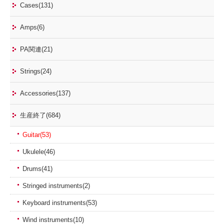
Cases(131)
Amps(6)
PA関連(21)
Strings(24)
Accessories(137)
生産終了(684)
Guitar(53)
Ukulele(46)
Drums(41)
Stringed instruments(2)
Keyboard instruments(53)
Wind instruments(10)