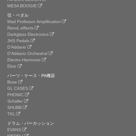
MESA BOOGIE
弦・ペダル
Mad Professor Amplification
RevoL effects
Darkglass Electronics
JHS Pedals
D’Addario
D’Addario Orchestral
Electro-Harmonix
Elixir
パーツ・ケース・PA機器
Bose
GL CASES
PHONIC
Schaller
SHUBB
TKL
ドラム・パーカッション
EVANS