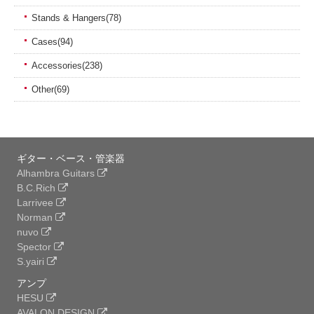
Stands & Hangers(78)
Cases(94)
Accessories(238)
Other(69)
ギター・ベース・管楽器
Alhambra Guitars
B.C.Rich
Larrivee
Norman
nuvo
Spector
S.yairi
アンプ
HESU
AVALON DESIGN