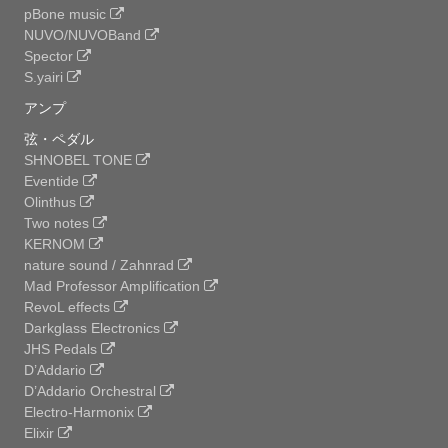
pBone music
NUVO/NUVOBand
Spector
S.yairi
アンプ
弦・ペダル
SHNOBEL TONE
Eventide
Olinthus
Two notes
KERNOM
nature sound / Zahnrad
Mad Professor Amplification
RevoL effects
Darkglass Electronics
JHS Pedals
D’Addario
D’Addario Orchestral
Electro-Harmonix
Elixir