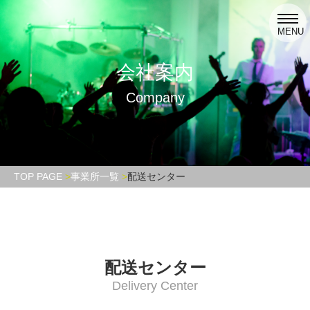
toggl
navig
MENU
会社案内
Company
TOP PAGE
事業所一覧
配送センター
配送センター
Delivery Center