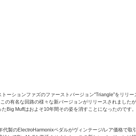
ff ディストーションファズのファーストバージョン“Triangle”をリリース
78年)といったこの有名な回路の様々な新バージョンがリリースされましたが
ったBig Muffはおよそ10年間その姿を消すことになったのです
1970年代製のElectroHarmonixペダルがヴィンテージ/レア