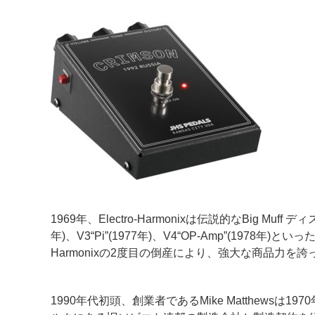
1969年、Electro-Harmonixは伝説的なBig Mu
年)、V3“Pi”(1977年)、V4“OP-Amp”(19
Harmonixの2度目の倒産により、強大な商品力を誇
1990年代初頭、創業者であるMike Matthewsは