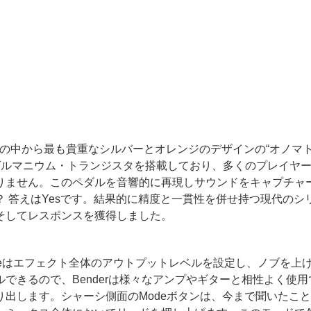
tのコレクションの中から最も貴重なシルバーとオレンジのデザインの“オ
ゲルマニウム・トランジスタを搭載しており、多くのプレイヤー
りません。このペダルを音響的に再現しサウンドをキャプチャ
 答えはYesです。結果的に精度と一貫性を併せ持つ現代の
そしてレスポンスを獲得しました。
。Volumeはエフェクト全体のアウトプットレベルを設定し、ノブ
きるので、Benderは様々なアンプやギターと相性よく使用で
します。シャーシ側面のModeボタンは、今まで聞いたことのな