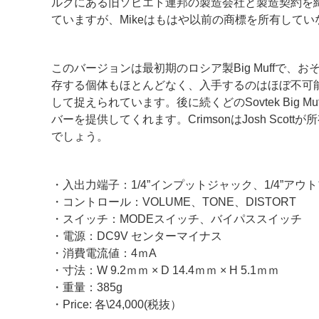
ルクにある旧ソビエト連邦の製造会社と製造契約を締結し
ていますが、Mikeはもはや以前の商標を所有していなかったため
このバージョンは最初期のロシア製Big Muffで
存する個体もほとんどなく、入手するのはほぼ不可能です。
して捉えられています。後に続くどのSovtek Bi
バーを提供してくれます。CrimsonはJosh Sc
でしょう。
・入出力端子：1/4”インプットジャック、1/4”アウ
・コントロール：VOLUME、TONE、DISTORT
・スイッチ：MODEスイッチ、バイパススイッチ
・電源：DC9V センターマイナス
・消費電流値：4ｍA
・寸法：W 9.2ｍｍ × D 14.4ｍｍ × H 5.1ｍｍ
・重量：385g
・Price: 各\24,000(税抜）