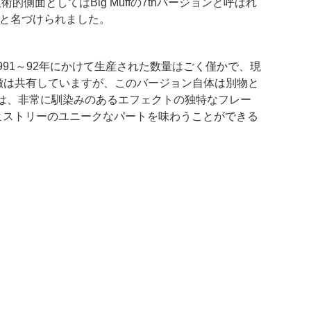
側面としてはBig Muffの7thバージョンと呼ばれ
ive”と名づけられました。
991～92年にかけて生産された数量はごく僅かで、現
ョンと特徴は共有していますが、このバージョン自体は別物と
rmyは、非常に馴染みのあるエフェクトの独特なフレー
ファズ・ヒストリーのユニークなパートを味わうことができる