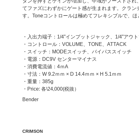
タンを押すとゲインが増加し、中域がブーストされ、
てファズにわずかにゲート感が生まれます。クランチ
す。Toneコントロールは極めてフレキシブルで、
・入出力端子：1/4”インプットジャック、1/4”アウ
・コントロール：VOLUME、TONE、ATTACK
・スイッチ：MODEスイッチ、バイパススイッチ
・電源：DC9V センターマイナス
・消費電流値：4ｍA
・寸法：W 9.2ｍｍ × D 14.4ｍｍ × H 5.1ｍｍ
・重量：385g
・Price: 各\24,000(税抜）
Bender
CRIMSON