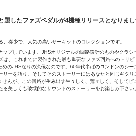
zz Seriesと題したファズペダルが4機種リリースとなりま
も歴史のある、稀少で、人気の高いサーキットのコレクションです。
ンナップしています。JHSオリジナルの回路設計のものやクラ
zz”シリーズは、これまでに製作された最も重要なファズ回路への
めのJHSなりの流儀なのです。60年代半ばのロンドンのシ
トーリーを語り、そしてそのストーリーにはあなたと同じギタリ
ませんが、この回路が生み出す生々しく、荒々しく、そしてピ
わたる美しくも破壊的なサウンドのストーリーをお楽しみ下さい