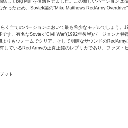
てBig Muffを復活させました。この新しいバージョンは技術的
、Sovtek製の“Mike Matthews RedArmy Overdr
、おそらく全てのバージョンにおいて最も希少なモデルでしょう。1
有名なSovtek “Civil War”(1992年後半)バージ
g Muffよりもウォームでクリア、そして明瞭なサウンドのRedA
ottが所有しているRed Armyの正真正銘のレプリカであり、
トプット