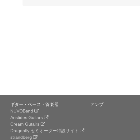
ギター・ベース・管楽器
アンプ
NUVOBand
Aristides Guitars
Cream Gutairs
Dragonfly セミオーダー特設サイト
strandberg