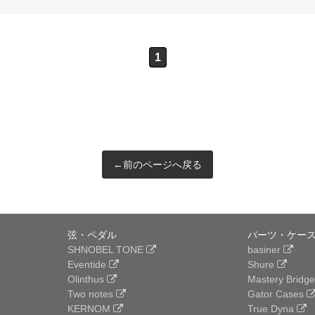
1
←前のページへ戻る
弦・ペダル
パーツ・ケース
SHNOBEL TONE
basiner
Eventide
Shure
Olinthus
Mastery Bridg
Two notes
Gator Cases
KERNOM
True Dyna