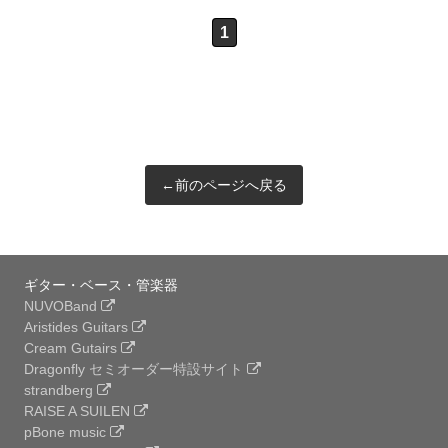
1
←前のページへ戻る
ギター・ベース・管楽器
NUVOBand
Aristides Guitars
Cream Gutairs
Dragonfly セミオーダー特設サイト
strandberg
RAISE A SUILEN
pBone music