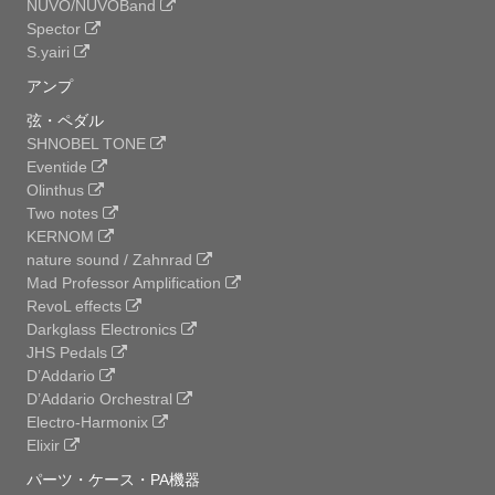
NUVO/NUVOBand
Spector
S.yairi
アンプ
弦・ペダル
SHNOBEL TONE
Eventide
Olinthus
Two notes
KERNOM
nature sound / Zahnrad
Mad Professor Amplification
RevoL effects
Darkglass Electronics
JHS Pedals
D’Addario
D’Addario Orchestral
Electro-Harmonix
Elixir
パーツ・ケース・PA機器