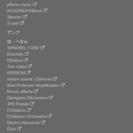
pBone music
NUVO/NUVOBand
Spector
S.yairi
アンプ
弦・ペダル
SHNOBEL TONE
Eventide
Olinthus
Two notes
KERNOM
nature sound / Zahnrad
Mad Professor Amplification
RevoL effects
Darkglass Electronics
JHS Pedals
D’Addario
D’Addario Orchestral
Electro-Harmonix
Elixir