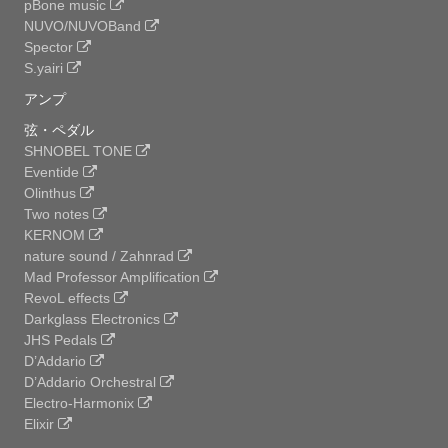
pBone music
NUVO/NUVOBand
Spector
S.yairi
アンプ
弦・ペダル
SHNOBEL TONE
Eventide
Olinthus
Two notes
KERNOM
nature sound / Zahnrad
Mad Professor Amplification
RevoL effects
Darkglass Electronics
JHS Pedals
D’Addario
D’Addario Orchestral
Electro-Harmonix
Elixir