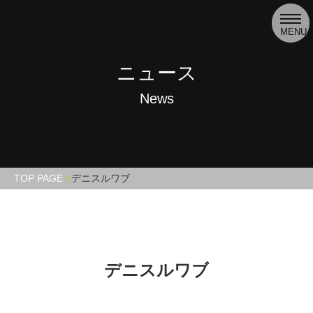
toggl
navig
MENU
ニュース
News
TOP PAGE
デニスルワブ
デニスルワブ