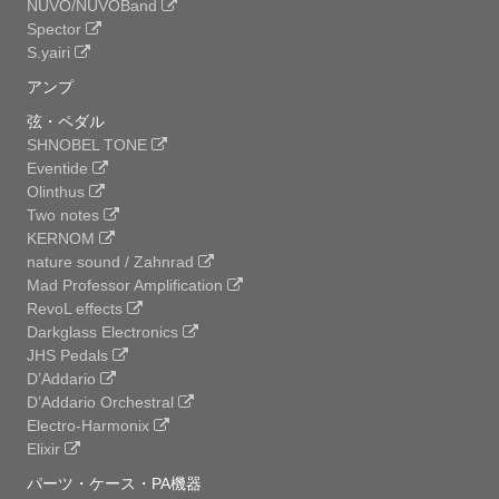
NUVO/NUVOBand
Spector
S.yairi
アンプ
弦・ペダル
SHNOBEL TONE
Eventide
Olinthus
Two notes
KERNOM
nature sound / Zahnrad
Mad Professor Amplification
RevoL effects
Darkglass Electronics
JHS Pedals
D’Addario
D’Addario Orchestral
Electro-Harmonix
Elixir
パーツ・ケース・PA機器