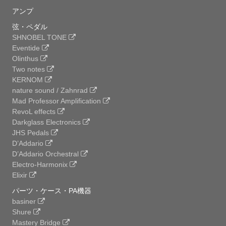
アンプ
弦・ペダル
SHNOBEL TONE
Eventide
Olinthus
Two notes
KERNOM
nature sound / Zahnrad
Mad Professor Amplification
RevoL effects
Darkglass Electronics
JHS Pedals
D’Addario
D’Addario Orchestral
Electro-Harmonix
Elixir
パーツ・ケース・PA機器
basiner
Shure
Mastery Bridge