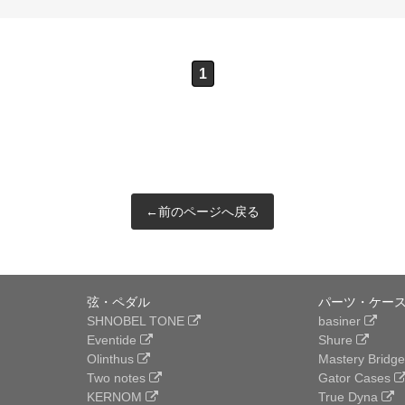
1
←前のページへ戻る
弦・ペダル
パーツ・ケース
SHNOBEL TONE
basiner
Eventide
Shure
Olinthus
Mastery Bridg
Two notes
Gator Cases
KERNOM
True Dyna