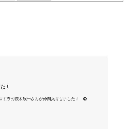
した！
ーケストラの茂木欣一さんが仲間入りしました！