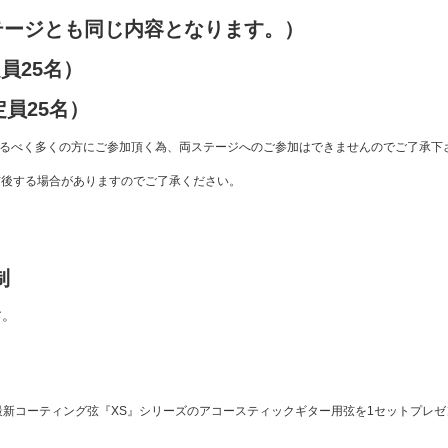
テージとも同じ内容となります。）
員25名）
定員25名）
なるべく多くの方にご参加頂く為、両ステージへのご参加はできませんのでご了承下
前後する場合がありますのでご了承ください。
制
す。
oの最新コーティング弦『XS』シリーズのアコースティックギター用弦を1セットプレ