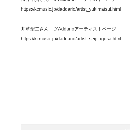
https://kcmusic.jp/daddario/artist_yukimatsui.html
井草聖二さん D’Addarioアーティストページ
https://kcmusic.jp/daddario/artist_seiji_igusa.html