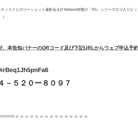
ーティストとのツーショット撮影会＆D’Addario特製の『XS』シリーズロゴ入りピッ
。）
、本告知バナーのQRコード及び下記URLからウェブ申込予
n9irBeq1Jh5pnFa6
４－５２０ー８０９７
============＝＝＝＝＝＝＝＝＝＝＝＝＝＝＝