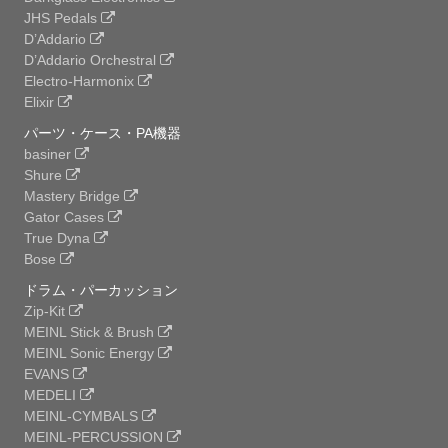
JHS Pedals
D’Addario
D’Addario Orchestral
Electro-Harmonix
Elixir
パーツ・ケース・PA機器
basiner
Shure
Mastery Bridge
Gator Cases
True Dyna
Bose
ドラム・パーカッション
Zip-Kit
MEINL Stick & Brush
MEINL Sonic Energy
EVANS
MEDELI
MEINL-CYMBALS
MEINL-PERCUSSION