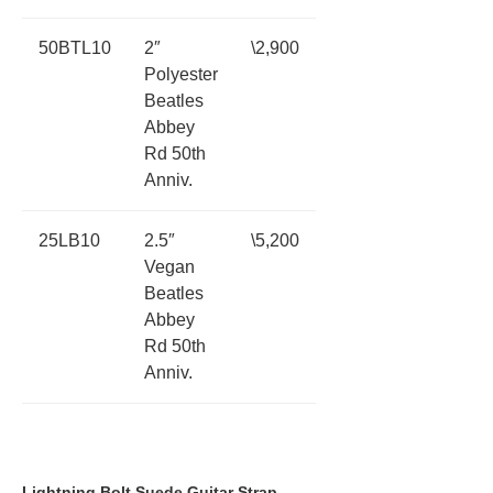
50BTL10
2″
\2,900
Polyester
Beatles
Abbey
Rd 50th
Anniv.
25LB10
2.5″
\5,200
Vegan
Beatles
Abbey
Rd 50th
Anniv.
Lightning Bolt Suede Guitar Strap