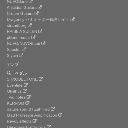
NUVOBand
Aristides Guitars
Cream Gutairs
Dragonfly セミオーダー特設サイト
strandberg
RAISE A SUILEN
pBone music
NUVO/NUVOBand
Spector
S.yairi
アンプ
弦・ペダル
SHNOBEL TONE
Eventide
Olinthus
Two notes
KERNOM
nature sound / Zahnrad
Mad Professor Amplification
RevoL effects
Darkglass Electronics