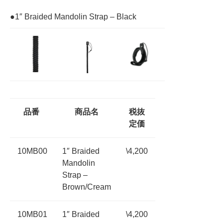
●1″ Braided Mandolin Strap – Black
品番
商品名
税抜
定価
10MB00
1″ Braided
\4,200
Mandolin
Strap –
Brown/Cream
10MB01
1″ Braided
\4,200