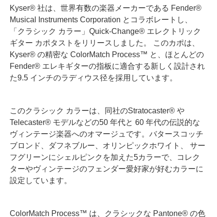
Kyser® 社は、世界有数の楽器メーカーである Fender®
Musical Instruments Corporation とコラボレートし、
「クラシック カラー」Quick-Change® エレクトリック
ギター カポタストをリリースしました。 このカポは、
Kyser® の精密な ColorMatch Process™ と、ほとんどの
Fender® エレキギターの指板に適合する新しく設計され
た9.5 インチのラディウス径を採用しています。
このクラシック カラーは、同社のStratocaster® や
Telecaster® モデルなどの50 年代と 60 年代の伝説的な
ヴィンテージ楽器へのオマージュです。バタースコッチ
ブロンド、ダフネブルー、オリンピックホワイト、 サー
フグリーンにシェルピンクを加えた5カラーで、コレク
ターやヴィンテージのフェンダー愛好家が好むカラーに
設定しています。
ColorMatch Process™ は、クラシックな Pantone® の色