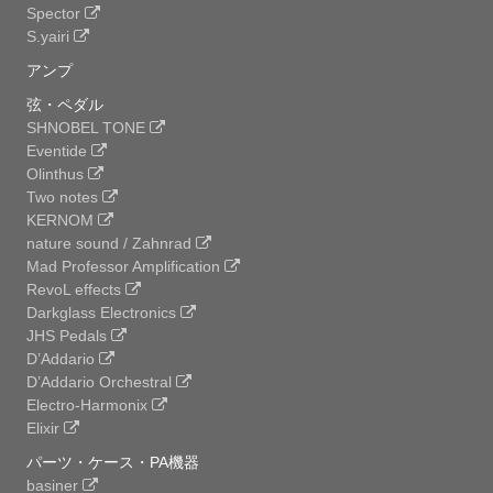
Spector
S.yairi
アンプ
弦・ペダル
SHNOBEL TONE
Eventide
Olinthus
Two notes
KERNOM
nature sound / Zahnrad
Mad Professor Amplification
RevoL effects
Darkglass Electronics
JHS Pedals
D’Addario
D’Addario Orchestral
Electro-Harmonix
Elixir
パーツ・ケース・PA機器
basiner