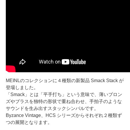
MEINLのコレクションに４種類の新製品 Smack Stack が
登場しました。
「Smack」とは「平手打ち」という意味で、薄いブロン
ズやブラスを独特の形状で重ね合わせ、手拍子のような
サウンドを生み出すスタックシンバルです。
Byzance Vintage、HCS シリーズからそれぞれ２種類ず
つの展開となります。