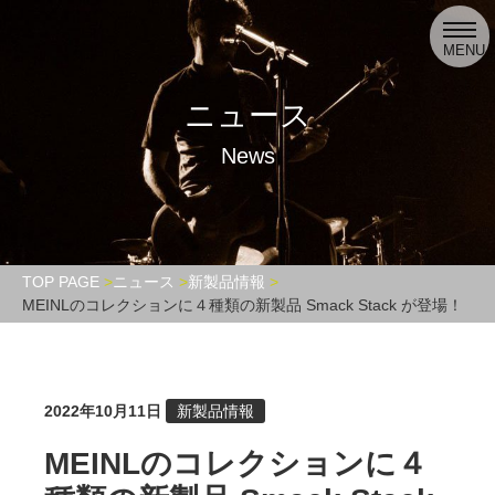
toggl
navig
MENU
ニュース
News
TOP PAGE
ニュース
新製品情報
MEINLのコレクションに４種類の新製品 Smack Stack が登場！
2022年10月11日
新製品情報
MEINLのコレクションに４