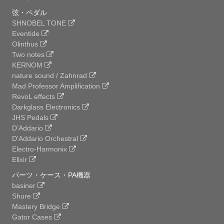
弦・ペダル
SHNOBEL TONE
Eventide
Olinthus
Two notes
KERNOM
nature sound / Zahnrad
Mad Professor Amplification
RevoL effects
Darkglass Electronics
JHS Pedals
D’Addario
D’Addario Orchestral
Electro-Harmonix
Elixir
パーツ・ケース・PA機器
basiner
Shure
Mastery Bridge
Gator Cases