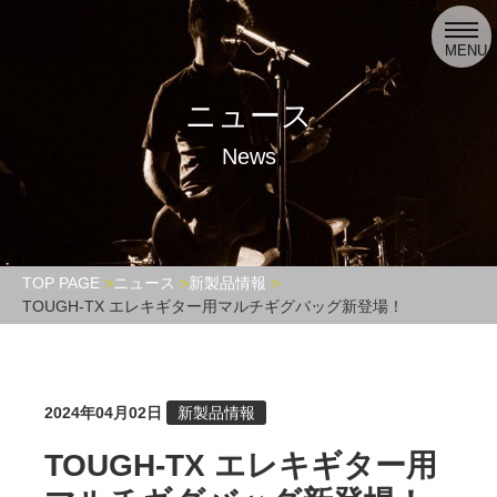
toggl
navig
MENU
ニュース
News
TOP PAGE
ニュース
新製品情報
TOUGH-TX エレキギター用マルチギグバッグ新登場！
2024年04月02日
新製品情報
TOUGH-TX エレキギター用